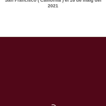
San Francisco ( Califòrnia ) el 16 de maig del
2021
Finca La Martina