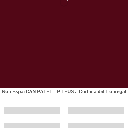
DO Montsant
El Masroig – Priorat
ENTRAR
Nou Espai CAN PALET – PITEUS a Corbera del Llobregat