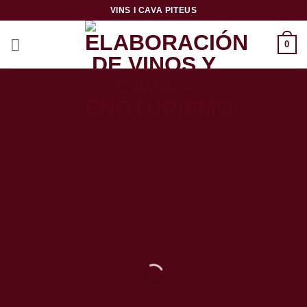
Ga
VINS I CAVA PITEUS
naar
inhoud
0