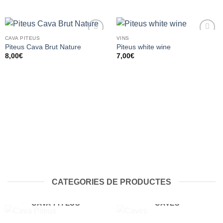
CAVA PITEUS
VINS
Añadir
Añadir
Piteus Cava Brut Nature
Piteus white wine
a la
a la
8,00
€
7,00
€
lista de
lista de
deseos
deseos
CATEGORIES DE PRODUCTES
CAVA PITEUS
CAVES