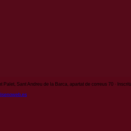
t Palet, Sant Andreu de la Barca, apartat de correus 70 · Inscri
disenoweb.es