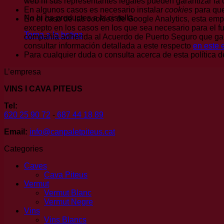
web ni sus representantes legales pueden garantizar la 
En algunos casos es necesario instalar
cookies
para que
No hi ha productes a la cistella.
En el caso de las
cookies
de Google Analytics, esta em
excepto en los casos en los que sea necesario para el f
Torna a la botiga
compañía adherida al Acuerdo de Puerto Seguro que gara
consultar información detallada a este respecto
en este 
Para cualquier duda o consulta acerca de esta política 
L’empresa
VINS I CAVA PITEUS
Tel:
620 25 90 72
-
687 44 18 89
Email:
info@canpaletpiteus.cat
Categories
Caves
Cava Piteus
Vermut
Vermut Blanc
Vermut Negre
Vins
Vins Blancs