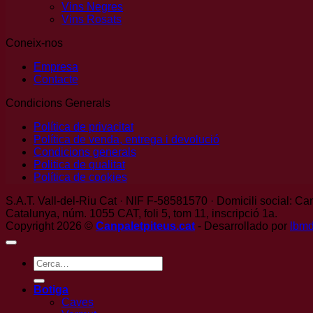
Vins Negres
Vins Rosats
Coneix-nos
Empresa
Contacte
Condicions Generals
Política de privacitat
Política de venda, entrega i devolució
Condicions generals
Politica de qualitat
Política de cookies
S.A.T. Vall-del-Riu Cat · NIF F-58581570 · Domicili social: Can
Catalunya, núm. 1055 CAT, foli 5, tom 11, inscripció 1a.
Copyright 2026 ©
Canpaletpiteus.cat
- Desarrollado por
lbm
Cerca:
Botiga
Caves