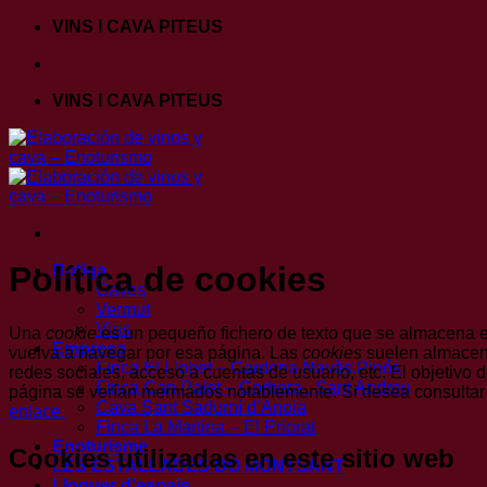
Skip
VINS I CAVA PITEUS
to
content
VINS I CAVA PITEUS
Política de cookies
Botiga
Caves
Vermut
Vins
Una
cookie
es un pequeño fichero de texto que se almacena en
Empresa
vuelva a navegar por esa página. Las
cookies
suelen almacena
Finca El Llobet – Cardona.Navàs.Pinós
redes sociales, acceso a cuentas de usuario, etc. El objetivo 
Finca Can Palet – Corbera . Sant Andreu
página se verían mermados notablemente. Si desea consultar
Cava Sant Sadurní d’Anoia
enlace.
Finca La Martina – El Priorat
Enoturisme
Cookies utilizadas en este sitio web
LES ESTALLADES DO MONTSANT
Lloguer d’espais