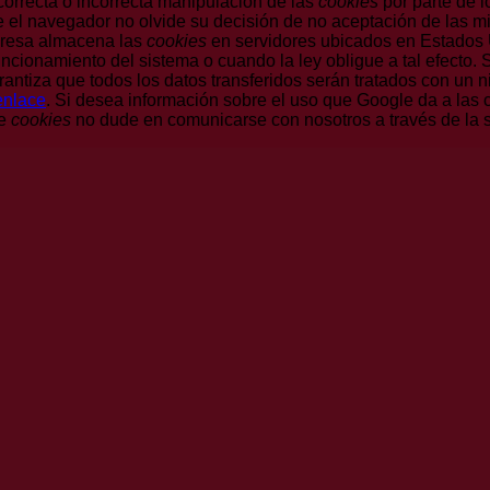
correcta o incorrecta manipulación de las
cookies
por parte de 
 el navegador no olvide su decisión de no aceptación de las m
presa almacena las
cookies
en servidores ubicados en Estados 
uncionamiento del sistema o cuando la ley obligue a tal efecto.
ntiza que todos los datos transferidos serán tratados con un n
enlace
. Si desea información sobre el uso que Google da a las
de
cookies
no dude en comunicarse con nosotros a través de la s