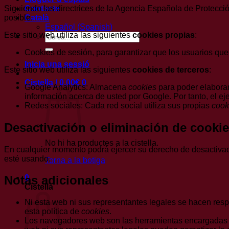
Siguiendo las directrices de la Agencia Española de Protecci
Contacte
posible.
Català
Español
(
Spanish
)
Este sitio web utiliza las siguientes
cookies propias
:
Cerca:
Cookies de sesión, para garantizar que los usuarios qu
Inicia una sessió
Este sitio web utiliza las siguientes
cookies de terceros
:
Cistella /
0,00
€
0
Google Analytics: Almacena
cookies
para poder elaborar 
información acerca de usted por Google. Por tanto, el e
Redes sociales: Cada red social utiliza sus propias
cook
Desactivación o eliminación de cooki
No hi ha productes a la cistella.
En cualquier momento podrá ejercer su derecho de desactivaci
esté usando.
Torna a la botiga
0
Notas adicionales
Cistella
Ni esta web ni sus representantes legales se hacen resp
esta política de
cookies
.
Los navegadores web son las herramientas encargadas