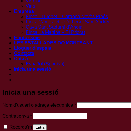
Vermut
Vins
Empresa
Finca El Llobet – Cardona.Navàs.Pinós
Finca Can Palet – Corbera . Sant Andreu
Cava Sant Sadurní d’Anoia
Finca La Martina – El Priorat
Enoturisme
LES ESTALLADES DO MONTSANT
Lloguer d’espais
Contacte
Català
Español
(
Spanish
)
Inicia una sessió
Inicia una sessió
Obligatori
Nom d'usuari o adreça electrònica
*
Obligatori
Contrasenya
*
Recorda'm
Entra