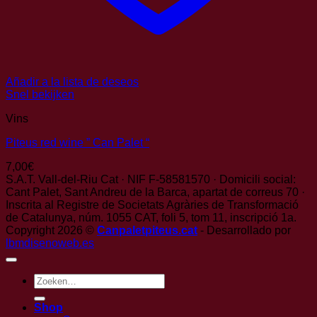
Añadir a la lista de deseos
Snel bekijken
Vins
Piteus red wine ” Can Palet “
7,00
€
S.A.T. Vall-del-Riu Cat · NIF F-58581570 · Domicili social:
Cant Palet, Sant Andreu de la Barca, apartat de correus 70 ·
Inscrita al Registre de Societats Agràries de Transformació
de Catalunya, núm. 1055 CAT, foli 5, tom 11, inscripció 1a.
Copyright 2026 ©
Canpaletpiteus.cat
- Desarrollado por
lbmdisenoweb.es
Zoeken
naar:
Shop