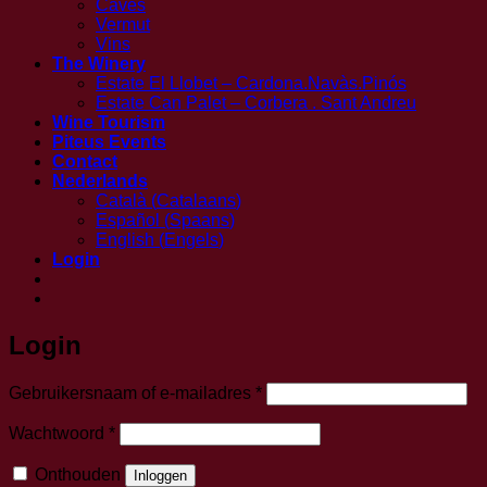
Caves
Vermut
Vins
The Winery
Estate El Llobet – Cardona.Navàs.Pinós
Estate Can Palet – Corbera . Sant Andreu
Wine Tourism
Piteus Events
Contact
Nederlands
Català
(
Catalaans
)
Español
(
Spaans
)
English
(
Engels
)
Login
Login
Vereist
Gebruikersnaam of e-mailadres
*
Vereist
Wachtwoord
*
Onthouden
Inloggen