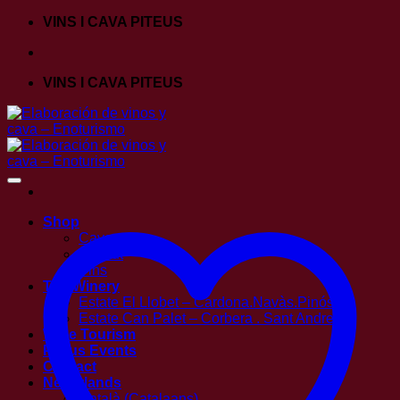
Ga
VINS I CAVA PITEUS
naar
inhoud
VINS I CAVA PITEUS
Shop
Caves
Vermut
Vins
The Winery
Estate El Llobet – Cardona.Navàs.Pinós
Estate Can Palet – Corbera . Sant Andreu
Wine Tourism
Piteus Events
Contact
Nederlands
Català
(
Catalaans
)