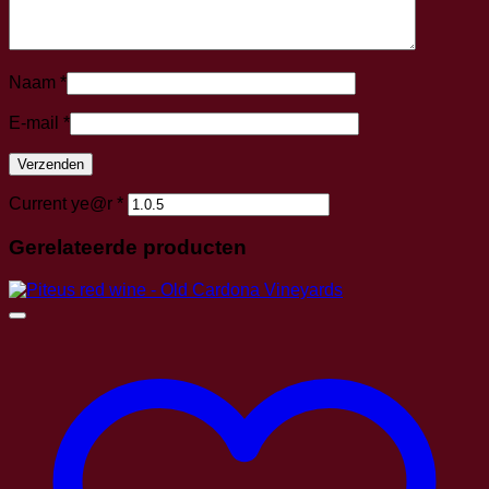
Naam
*
E-mail
*
Current ye@r
*
Gerelateerde producten