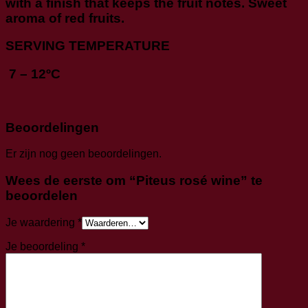
with a finish that keeps the fruit notes. Sweet
aroma of red fruits.
SERVING TEMPERATURE
7 – 12ºC
Beoordelingen
Er zijn nog geen beoordelingen.
Wees de eerste om “Piteus rosé wine” te
beoordelen
Je waardering
*
Je beoordeling
*