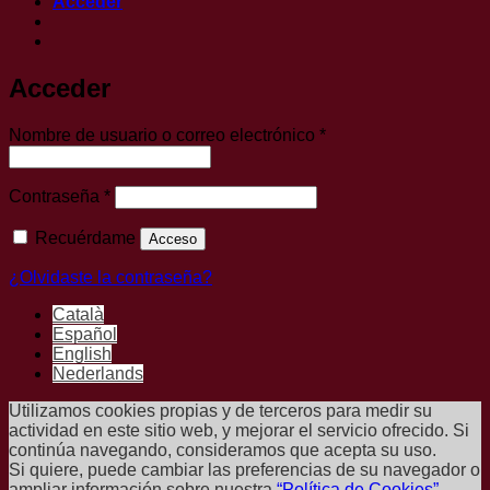
Acceder
Acceder
Obligatorio
Nombre de usuario o correo electrónico
*
Obligatorio
Contraseña
*
Recuérdame
Acceso
¿Olvidaste la contraseña?
Català
Español
English
Nederlands
Utilizamos cookies propias y de terceros para medir su
actividad en este sitio web, y mejorar el servicio ofrecido. Si
continúa navegando, consideramos que acepta su uso.
Si quiere, puede cambiar las preferencias de su navegador o
ampliar información sobre nuestra
“Política de Cookies”