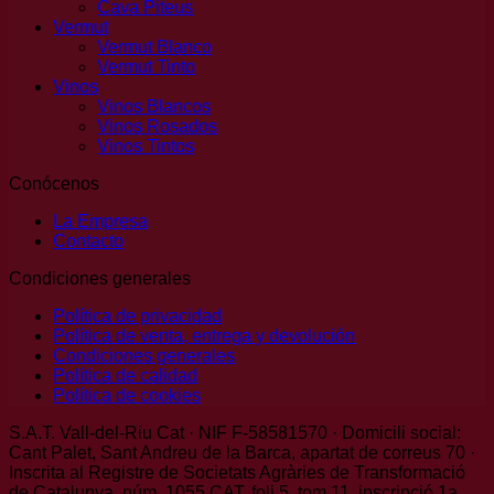
Cava Piteus
Vermut
Vermut Blanco
Vermut Tinto
Vinos
Vinos Blancos
Vinos Rosados
Vinos Tintos
Conócenos
La Empresa
Contacto
Condiciones generales
Política de privacidad
Política de venta, entrega y devolución
Condiciones generales
Política de calidad
Política de cookies
S.A.T. Vall-del-Riu Cat · NIF F-58581570 · Domicili social:
Cant Palet, Sant Andreu de la Barca, apartat de correus 70 ·
Inscrita al Registre de Societats Agràries de Transformació
de Catalunya, núm. 1055 CAT, foli 5, tom 11, inscripció 1a.