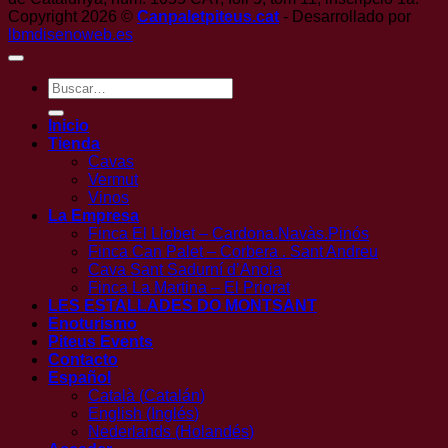
Copyright 2026 ©
Canpaletpiteus.cat
- Desarrollado por
lbmdisenoweb.es
Buscar
por:
Inicio
Tienda
Cavas
Vermut
Vinos
La Empresa
Finca El Llobet – Cardona.Navàs.Pinós
Finca Can Palet – Corbera . Sant Andreu
Cava Sant Sadurní d’Anoia
Finca La Martina – El Priorat
LES ESTALLADES DO MONTSANT
Enoturismo
Piteus Events
Contacto
Español
Català
(
Catalán
)
English
(
Inglés
)
Nederlands
(
Holandés
)