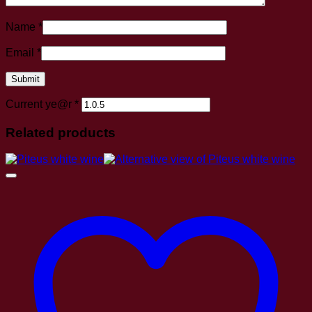
Name
*
Email
*
Current ye@r
*
Related products