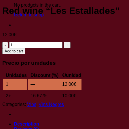
No products in the cart.
Red wine “Les Estallades”
Return to shop
12,00
€
Red
wine
Add to cart
"Les
Estallades"
Precio por unidades
quantity
Unidades
Discount (%)
€/unidad
1
—
12,00
€
2+
16.67 %
10,00
€
Categories:
Vins
,
Vins Negres
Description