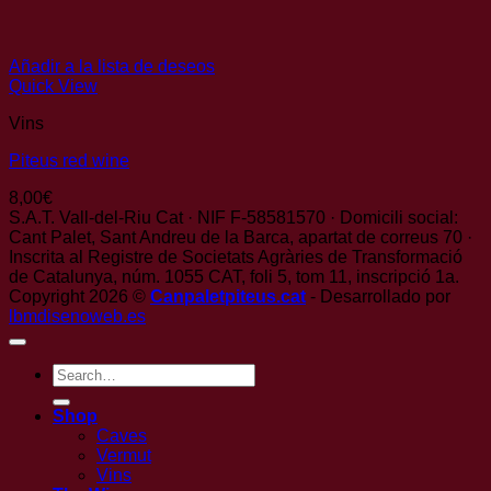
Añadir a la lista de deseos
Quick View
Vins
Piteus red wine
8,00
€
S.A.T. Vall-del-Riu Cat · NIF F-58581570 · Domicili social:
Cant Palet, Sant Andreu de la Barca, apartat de correus 70 ·
Inscrita al Registre de Societats Agràries de Transformació
de Catalunya, núm. 1055 CAT, foli 5, tom 11, inscripció 1a.
Copyright 2026 ©
Canpaletpiteus.cat
- Desarrollado por
lbmdisenoweb.es
Search
for:
Shop
Caves
Vermut
Vins