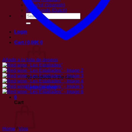
Español
(
Spanish
)
Nederlands
(
Dutch
)
Search
for:
Login
Cart /
0,00
€
0
Añadir a la lista de deseos
No products in the cart.
Return to shop
0
Cart
Home
/
Vins