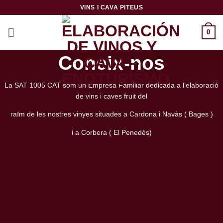
Skip
VINS I CAVA PITEUS
to
content
0
Coneix-nos
La SAT 1005 CAT som un Empresa Familiar dedicada a l’elaboració
de vins i caves fruit del
raïm de les nostres vinyes situades a Cardona i Navàs ( Bages )
i a Corbera ( El Penedès)