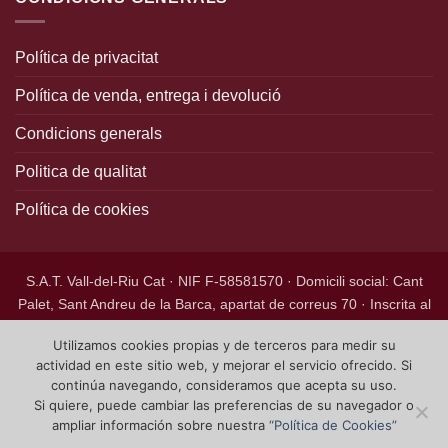
Política de privacitat
Política de venda, entrega i devolució
Condicions generals
Politica de qualitat
Política de cookies
S.A.T. Vall-del-Riu Cat · NIF F-58581570 · Domicili social: Cant
Palet, Sant Andreu de la Barca, apartat de correus 70 · Inscrita al
Registre de Societats Agràries de Transformació de Catalunya,
Utilizamos cookies propias y de terceros para medir su
núm. 1055 CAT, foli 5, tom 11, inscripció 1a.
actividad en este sitio web, y mejorar el servicio ofrecido. Si
Copyright 2026 ©
Canpaletpiteus.cat
- Desarrollado por
continúa navegando, consideramos que acepta su uso.
lbmdisenoweb.es
Si quiere, puede cambiar las preferencias de su navegador o
ampliar información sobre nuestra
“Política de Cookies”