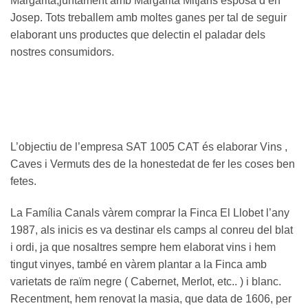
Margarita,juntament amb Margarita Mitjans esposa d’en
Josep. Tots treballem amb moltes ganes per tal de seguir
elaborant uns productes que delectin el paladar dels
nostres consumidors.
L’objectiu de l’empresa SAT 1005 CAT és elaborar Vins ,
Caves i Vermuts des de la honestedat de fer les coses ben
fetes.
La Família Canals vàrem comprar la Finca El Llobet l’any
1987, als inicis es va destinar els camps al conreu del blat
i ordi, ja que nosaltres sempre hem elaborat vins i hem
tingut vinyes, també en vàrem plantar a la Finca amb
varietats de raïm negre ( Cabernet, Merlot, etc.. ) i blanc.
Recentment, hem renovat la masia, que data de 1606, per