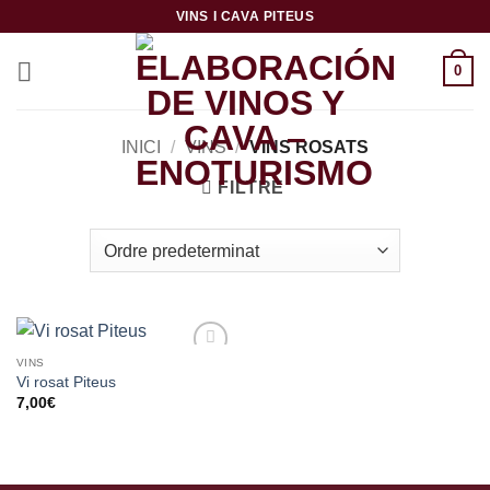
Skip
VINS I CAVA PITEUS
to
content
0
INICI
/
VINS
/
VINS ROSATS
FILTRE
VINS
Añadir
Vi rosat Piteus
a la
7,00
€
lista de
deseos