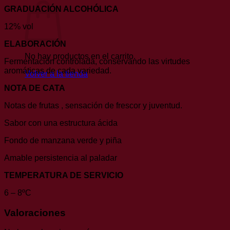
GRADUACIÓN ALCOHÓLICA
12% vol
ELABORACIÓN
No hay productos en el carrito.
Fermentación controlada, conservando las virtudes
aromáticas de cada variedad.
Volver a la tienda
NOTA DE CATA
Notas de frutas , sensación de frescor y juventud.
Sabor con una estructura ácida
Fondo de manzana verde y piña
Amable persistencia al paladar
TEMPERATURA DE SERVICIO
6 – 8ºC
Valoraciones