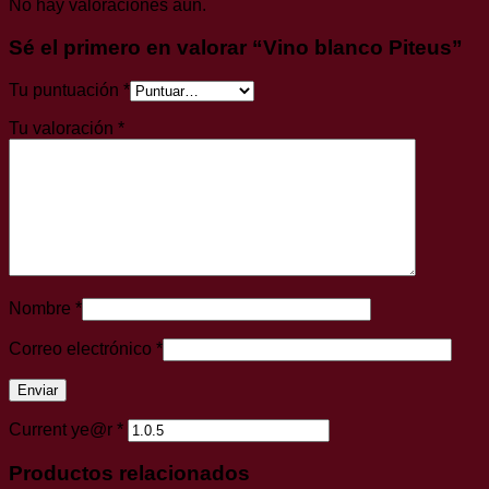
No hay valoraciones aún.
Sé el primero en valorar “Vino blanco Piteus”
Tu puntuación
*
Tu valoración
*
Nombre
*
Correo electrónico
*
Current ye@r
*
Productos relacionados