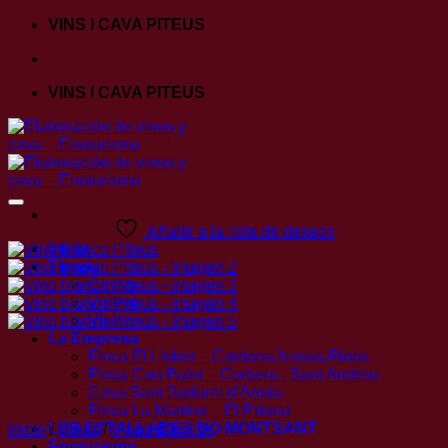
Skip
VINS I CAVA PITEUS
to
content
VINS I CAVA PITEUS
Añadir a la lista de deseos
Inicio
Tienda
Cavas
Vermut
Vinos
La Empresa
Finca El Llobet – Cardona.Navàs.Pinós
Finca Can Palet – Corbera . Sant Andreu
Cava Sant Sadurní d’Anoia
Finca La Martina – El Priorat
LES ESTALLADES DO MONTSANT
Inicio
/
Vinos
/
Vinos Blancos
Enoturismo