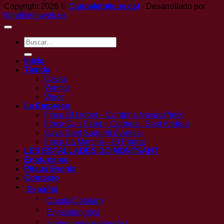
Copyright 2026 ©
Canpaletpiteus.cat
- Desarrollado por
lbmdisenoweb.es
Buscar
por:
Inicio
Tienda
Cavas
Vermut
Vinos
La Empresa
Finca El Llobet – Cardona.Navàs.Pinós
Finca Can Palet – Corbera . Sant Andreu
Cava Sant Sadurní d’Anoia
Finca La Martina – El Priorat
LES ESTALLADES DO MONTSANT
Enoturismo
Piteus Events
Contacto
Español
Català
(
Catalán
)
English
(
Inglés
)
Nederlands
(
Holandés
)