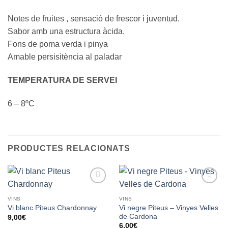
Notes de fruites , sensació de frescor i juventud.
Sabor amb una estructura àcida.
Fons de poma verda i pinya
Amable persisitència al paladar
TEMPERATURA DE SERVEI
6 – 8ºC
PRODUCTES RELACIONATS
Añadir
Añadir
a la
a la
VINS
VINS
lista de
lista de
Vi negre Piteus – Vinyes Velles
Vi blanc Piteus Chardonnay
deseos
deseos
de Cardona
9,00
€
6,00
€