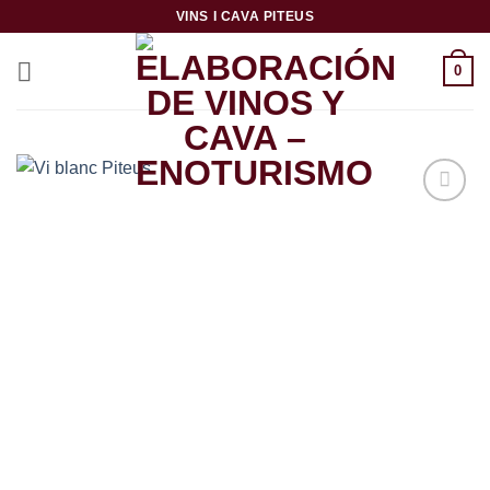
Skip
VINS I CAVA PITEUS
to
content
0
Añadir
a la
lista de
deseos