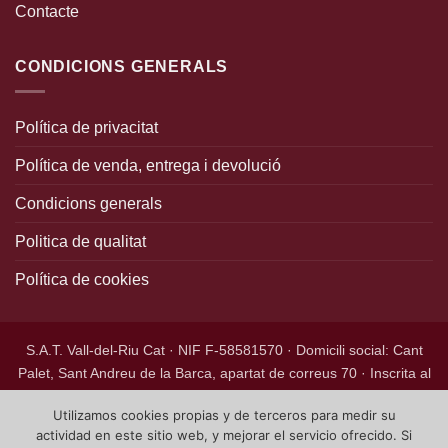
Contacte
CONDICIONS GENERALS
Política de privacitat
Política de venda, entrega i devolució
Condicions generals
Politica de qualitat
Política de cookies
S.A.T. Vall-del-Riu Cat · NIF F-58581570 · Domicili social: Cant
Palet, Sant Andreu de la Barca, apartat de correus 70 · Inscrita al
Registre de Societats Agràries de Transformació de Catalunya,
Utilizamos cookies propias y de terceros para medir su
núm. 1055 CAT, foli 5, tom 11, inscripció 1a.
actividad en este sitio web, y mejorar el servicio ofrecido. Si