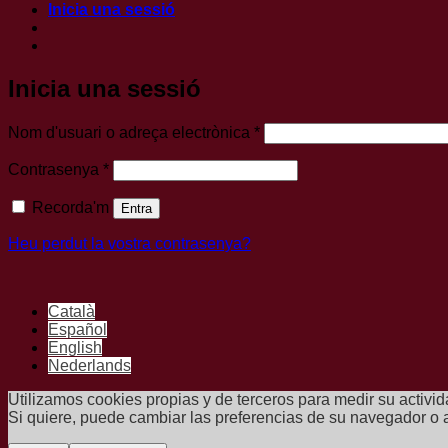
Inicia una sessió
Inicia una sessió
Obligatori
Nom d'usuari o adreça electrònica
*
Obligatori
Contrasenya
*
Recorda'm
Entra
Heu perdut la vostra contrasenya?
Català
Español
English
Nederlands
Utilizamos cookies propias y de terceros para medir su activi
Si quiere, puede cambiar las preferencias de su navegador o 