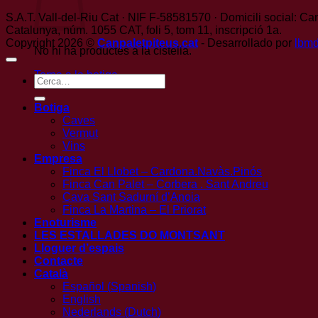
S.A.T. Vall-del-Riu Cat · NIF F-58581570 · Domicili social: Can
Catalunya, núm. 1055 CAT, foli 5, tom 11, inscripció 1a.
Copyright 2026 ©
Canpaletpiteus.cat
- Desarrollado por
lbm
No hi ha productes a la cistella.
Torna a la botiga
Cerca:
Botiga
Caves
Vermut
Vins
Empresa
Finca El Llobet – Cardona.Navàs.Pinós
Finca Can Palet – Corbera . Sant Andreu
Cava Sant Sadurní d’Anoia
Finca La Martina – El Priorat
Enoturisme
LES ESTALLADES DO MONTSANT
Lloguer d’espais
Contacte
Català
Español
(
Spanish
)
English
Nederlands
(
Dutch
)