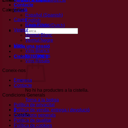
Email:
info@canpaletpiteus.cat
Contacte
Categories
Català
Español
(
Spanish
)
Caves
English
Cava Piteus
Nederlands
(
Dutch
)
Vermut
Cerca:
Vermut Blanc
Vermut Negre
Vins
Inicia una sessió
Vins Blancs
Vins Negres
Cistella /
0,00
€
0
Vins Rosats
Coneix-nos
Empresa
Contacte
No hi ha productes a la cistella.
Condicions Generals
Torna a la botiga
Política de privacitat
0
Política de venda, entrega i devolució
Cistella
Condicions generals
Politica de qualitat
Política de cookies