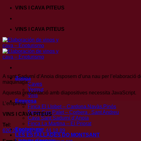
Skip
VINS I CAVA PITEUS
to
content
VINS I CAVA PITEUS
A sant Sadurní d’Anoia disposem d’una nau per l’elaboració del 
Botiga
maquinaria.
Caves
Vermut
Aquesta presentació amb diapositives necessita JavaScript.
Vins
Empresa
L’empresa
Finca El Llobet – Cardona.Navàs.Pinós
Finca Can Palet – Corbera . Sant Andreu
VINS I CAVA PITEUS
Cava Sant Sadurní d’Anoia
Finca La Martina – El Priorat
Tel:
Enoturisme
620 25 90 72
-
687 44 18 89
LES ESTALLADES DO MONTSANT
Lloguer d’espais